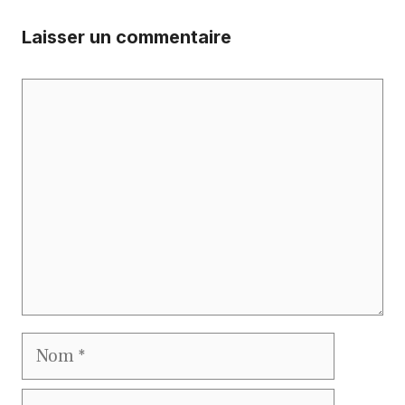
Laisser un commentaire
Commentaire
Nom
E-