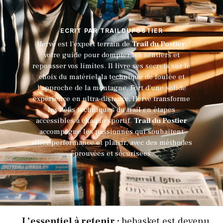
ECRIT PAR TRAILDUPOSTIER
Hervé est l'expert terrain de
Trail du Postier
,
votre guide pour dompter les sentiers et
repousser vos limites. Il livre ses secrets sur le
choix du matériel, la technique de foulée et
l'approche de la montagne. Fort d'une solide
expérience en ultra-distance, Hervé transforme
les défis techniques du trail en étapes
accessibles à chaque sportif.
Trail du Postier
accompagne les passionnés qui souhaitent
allier performance et plaisir, avec des méthodes
éprouvées et sécurisées.
L’essentiel à retenir :
bebasket est devenu