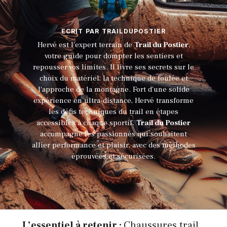
ECRIT PAR TRAILDUPOSTIER
Hervé est l'expert terrain de
Trail du Postier
,
votre guide pour dompter les sentiers et
repousser vos limites. Il livre ses secrets sur le
choix du matériel, la technique de foulée et
l'approche de la montagne. Fort d'une solide
expérience en ultra-distance, Hervé transforme
les défis techniques du trail en étapes
accessibles à chaque sportif.
Trail du Postier
accompagne les passionnés qui souhaitent
allier performance et plaisir, avec des méthodes
éprouvées et sécurisées.
L’essentiel à retenir :
Chaussures trail