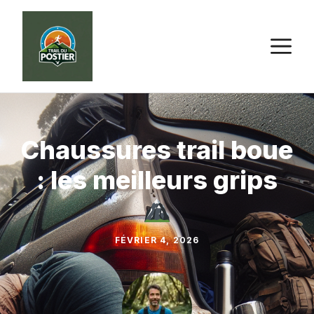
Aller
au
M
contenu
Chaussures trail boue
: les meilleurs grips
FÉVRIER 4, 2026