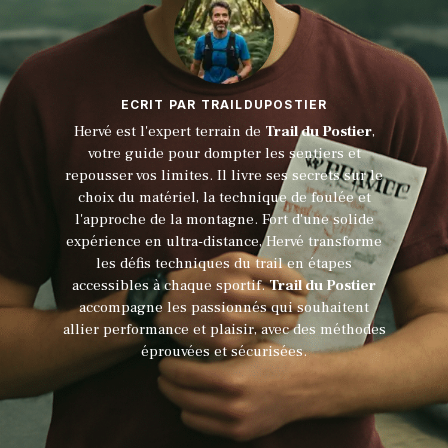
ECRIT PAR TRAILDUPOSTIER
Hervé est l'expert terrain de
Trail du Postier
,
votre guide pour dompter les sentiers et
repousser vos limites. Il livre ses secrets sur le
choix du matériel, la technique de foulée et
l'approche de la montagne. Fort d'une solide
expérience en ultra-distance, Hervé transforme
les défis techniques du trail en étapes
accessibles à chaque sportif.
Trail du Postier
accompagne les passionnés qui souhaitent
allier performance et plaisir, avec des méthodes
éprouvées et sécurisées.