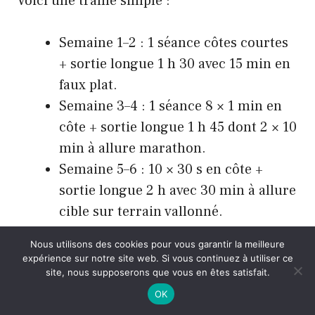
Voici une trame simple :
Semaine 1–2 : 1 séance côtes courtes
+ sortie longue 1 h 30 avec 15 min en
faux plat.
Semaine 3–4 : 1 séance 8 × 1 min en
côte + sortie longue 1 h 45 dont 2 × 10
min à allure marathon.
Semaine 5–6 : 10 × 30 s en côte +
sortie longue 2 h avec 30 min à allure
cible sur terrain vallonné.
Semaine 7 : rappel 6 × 30 s en côte,
Nous utilisons des cookies pour vous garantir la meilleure
volume réduit de 20 %.
expérience sur notre site web. Si vous continuez à utiliser ce
site, nous supposerons que vous en êtes satisfait.
Pas négociable. Tu gardes 70 à 80 % de ton
OK