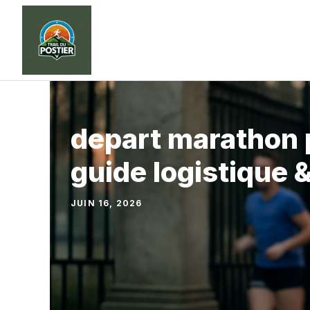
Aller
au
contenu
depart marathon 
guide logistique 
JUIN 16, 2026