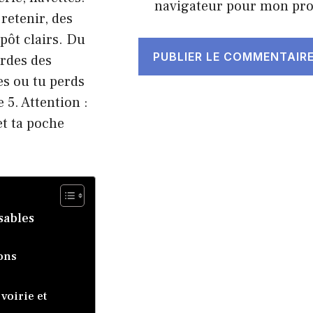
navigateur pour mon pr
retenir, des
pôt clairs. Du
ardes des
es ou tu perds
5. Attention :
et ta poche
nsables
ons
voirie et