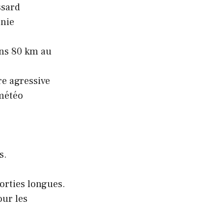
ssard
rnie
ins 80 km au
re agressive
 météo
s.
sorties longues.
ur les