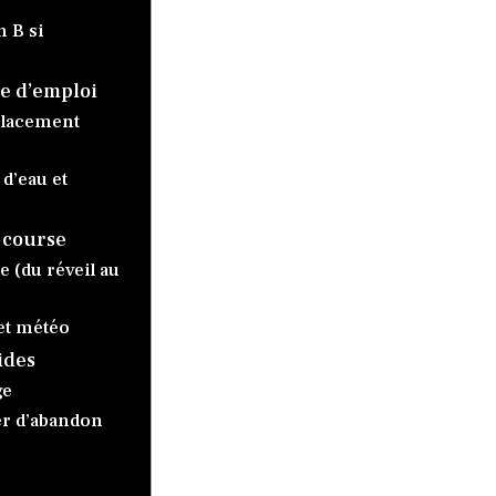
n B si
de d’emploi
 placement
 d’eau et
a course
 (du réveil au
 et météo
ides
ge
er d’abandon