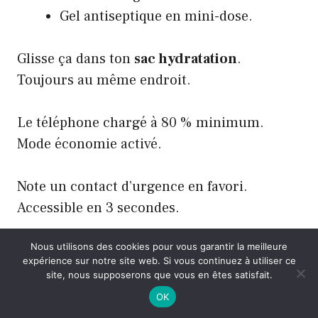
Gel antiseptique en mini-dose.
Glisse ça dans ton
sac hydratation
.
Toujours au même endroit.
Le téléphone chargé à 80 % minimum.
Mode économie activé.
Note un contact d’urgence en favori.
Accessible en 3 secondes.
Nous utilisons des cookies pour vous garantir la meilleure
Tu peux ajouter une mini fiche avec ton
expérience sur notre site web. Si vous continuez à utiliser ce
groupe sanguin et allergies. Simple.
site, nous supposerons que vous en êtes satisfait.
Efficace.
OK