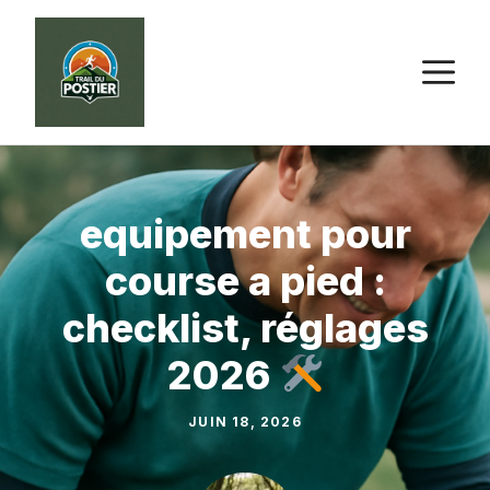
Aller
au
M
contenu
equipement pour
course a pied :
checklist, réglages
2026
JUIN 18, 2026