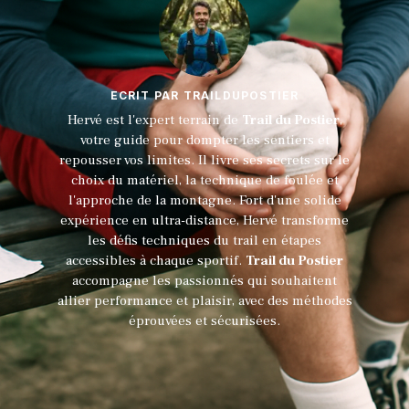
ECRIT PAR TRAILDUPOSTIER
Hervé est l'expert terrain de
Trail du Postier
,
votre guide pour dompter les sentiers et
repousser vos limites. Il livre ses secrets sur le
choix du matériel, la technique de foulée et
l'approche de la montagne. Fort d'une solide
expérience en ultra-distance, Hervé transforme
les défis techniques du trail en étapes
accessibles à chaque sportif.
Trail du Postier
accompagne les passionnés qui souhaitent
allier performance et plaisir, avec des méthodes
éprouvées et sécurisées.