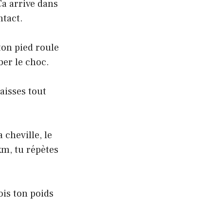
 Ça arrive dans
ntact.
ton pied roule
ber le choc.
aisses tout
 cheville, le
km, tu répètes
ois ton poids