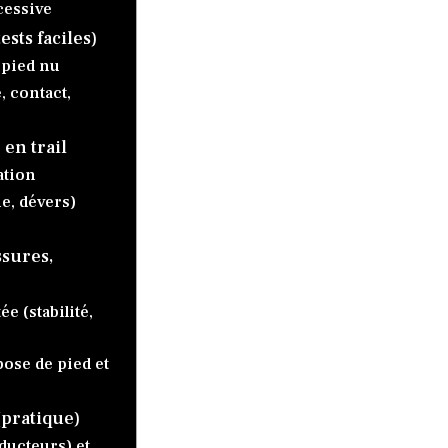
cessive
ests faciles)
 pied nu
, contact,
en trail
ation
e, dévers)
ssures,
e (stabilité,
ose de pied et
(pratique)
bducteurs) et