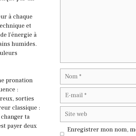
ieur à chaque
technique et
de l’énergie à
rains humides.
ouleurs
Nom
ne pronation
uence :
E-
reux, sorties
mail
eur classique :
Site
 changer ta
web
est payer deux
Enregistrer mon nom, mo