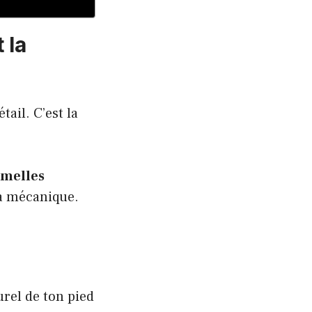
 la
étail. C’est la
emelles
la mécanique.
urel de ton pied