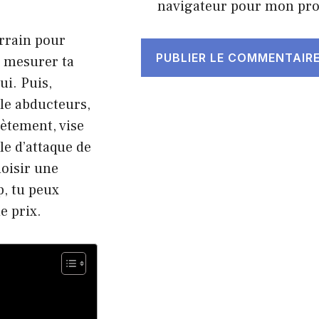
navigateur pour mon pr
errain pour
à mesurer ta
ui. Puis,
ôle abducteurs,
ètement, vise
le d’attaque de
hoisir une
p, tu peux
e prix.