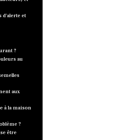
d’alerte et
urant ?
ouleurs au
semelles
nent aux
e à la maison
roblème ?
se être