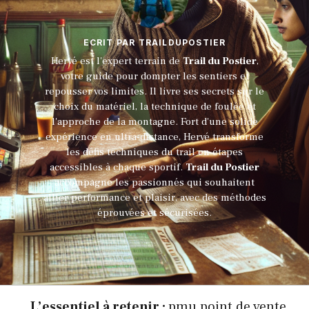
ECRIT PAR TRAILDUPOSTIER
Hervé est l'expert terrain de
Trail du Postier
,
votre guide pour dompter les sentiers et
repousser vos limites. Il livre ses secrets sur le
choix du matériel, la technique de foulée et
l'approche de la montagne. Fort d'une solide
expérience en ultra-distance, Hervé transforme
les défis techniques du trail en étapes
accessibles à chaque sportif.
Trail du Postier
accompagne les passionnés qui souhaitent
allier performance et plaisir, avec des méthodes
éprouvées et sécurisées.
L’essentiel à retenir :
pmu point de vente