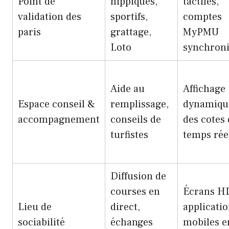
Point de
hippiques,
tactiles,
validation des
sportifs,
comptes
paris
grattage,
MyPMU
Loto
synchroni
Aide au
Affichage
Espace conseil &
remplissage,
dynamiqu
accompagnement
conseils de
des cotes
turfistes
temps rée
Diffusion de
courses en
Écrans H
Lieu de
direct,
applicati
sociabilité
échanges
mobiles e