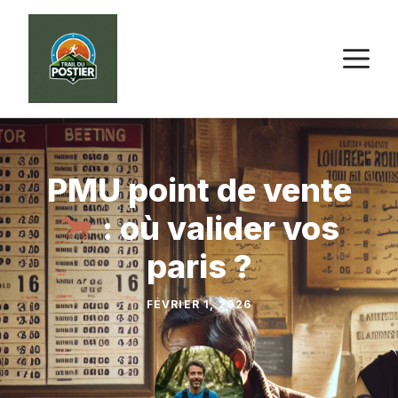
Aller
au
M
contenu
PMU point de vente
: où valider vos
paris ?
FÉVRIER 1, 2026