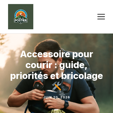
Aller
au
M
contenu
Accessoire pour
courir : guide,
priorités et bricolage
JUIN 20, 2026