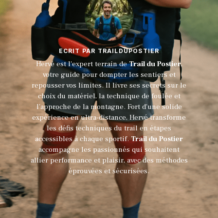
ECRIT PAR TRAILDUPOSTIER
Hervé est l'expert terrain de
Trail du Postier
,
votre guide pour dompter les sentiers et
repousser vos limites. Il livre ses secrets sur le
choix du matériel, la technique de foulée et
l'approche de la montagne. Fort d'une solide
expérience en ultra-distance, Hervé transforme
les défis techniques du trail en étapes
accessibles à chaque sportif.
Trail du Postier
accompagne les passionnés qui souhaitent
allier performance et plaisir, avec des méthodes
éprouvées et sécurisées.